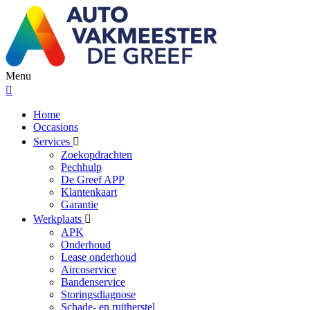
Menu
Home
Occasions
Services
Zoekopdrachten
Pechhulp
De Greef APP
Klantenkaart
Garantie
Werkplaats
APK
Onderhoud
Lease onderhoud
Aircoservice
Bandenservice
Storingsdiagnose
Schade- en ruitherstel