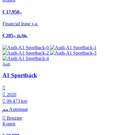
€ 17.950,-
Financial lease v.a.
€ 285,- p./m.
Audi
A1 Sportback
2020
99.473 km
Automaat
Benzine
Kopen