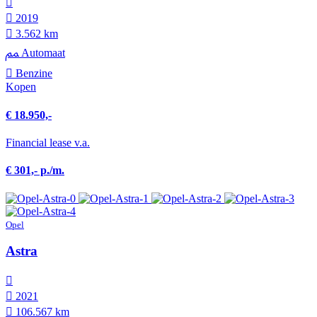
2019
3.562 km
Automaat
Benzine
Kopen
€ 18.950,-
Financial lease v.a.
€ 301,- p./m.
Opel
Astra
2021
106.567 km