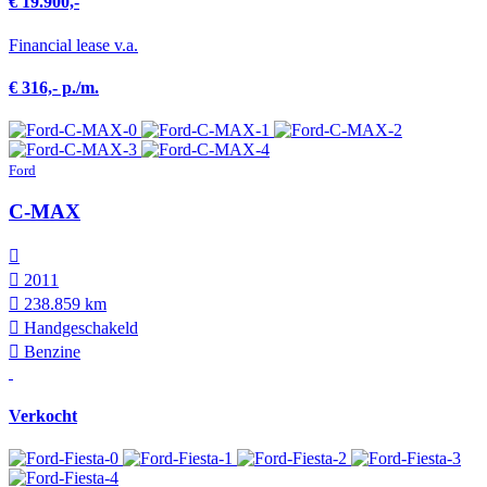
€ 19.900,-
Financial lease v.a.
€ 316,- p./m.
Ford
C-MAX
2011
238.859 km
Hand­geschakeld
Benzine
Verkocht