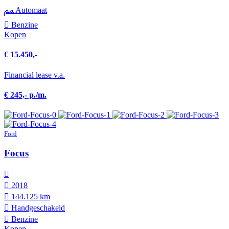
Automaat
Benzine
Kopen
€ 15.450,-
Financial lease v.a.
€ 245,- p./m.
Ford
Focus
2018
144.125 km
Hand­geschakeld
Benzine
Kopen