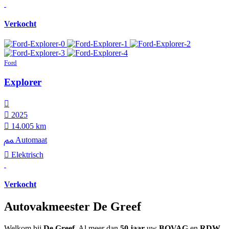
Verkocht
Ford
Explorer
2025
14.005 km
Automaat
Elektrisch
Verkocht
Autovakmeester De Greef
Welkom bij
De Greef
. Al meer dan
5 0 jaar
uw
BOVAG
en
RDW