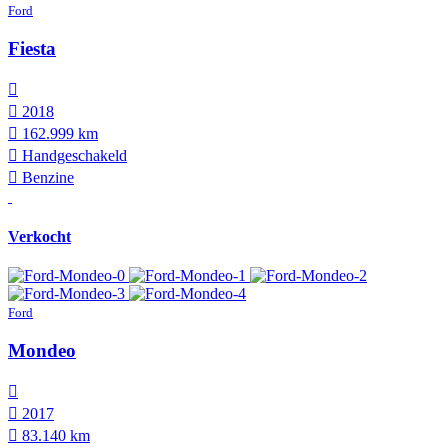
Ford
Fiesta
2018
162.999 km
Hand­geschakeld
Benzine
Verkocht
Ford
Mondeo
2017
83.140 km