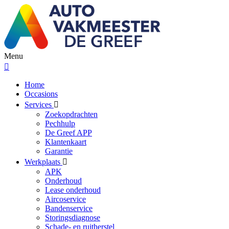
Menu
Home
Occasions
Services
Zoekopdrachten
Pechhulp
De Greef APP
Klantenkaart
Garantie
Werkplaats
APK
Onderhoud
Lease onderhoud
Aircoservice
Bandenservice
Storingsdiagnose
Schade- en ruitherstel